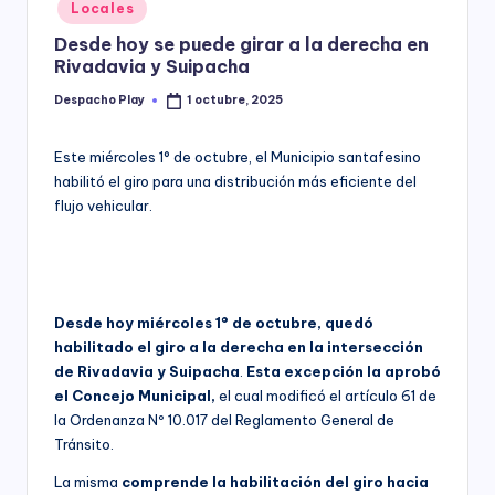
Posted
Locales
y
in
Desde hoy se puede girar a la derecha en
Rivadavia y Suipacha
Despacho Play
1 octubre, 2025
Posted
by
Este miércoles 1° de octubre, el Municipio santafesino
habilitó el giro para una distribución más eficiente del
flujo vehicular.
Desde hoy miércoles 1° de octubre, quedó
habilitado el giro a la derecha en la intersección
de Rivadavia y Suipacha
.
Esta excepción la aprobó
el Concejo Municipal,
el cual modificó el artículo 61 de
la Ordenanza Nº 10.017 del Reglamento General de
Tránsito.
La misma
comprende la habilitación del giro hacia