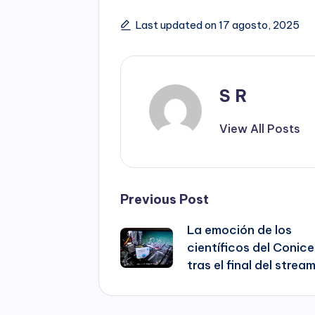
Last updated on 17 agosto, 2025
S R
View All Posts
Post
Previous Post
La emoción de los
navigation
científicos del Conice
tras el final del strea