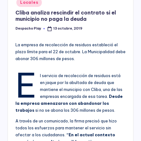
Posted
Locales
y
in
Cliba analiza rescindir el contrato si el
municipio no paga la deuda
Despacho Play
13 octubre, 2019
Posted
by
La empresa de recolección de residuos estableció el
plazo límite para el 22 de octubre. La Municipalidad debe
abonar 306 millones de pesos.
E
l servicio de recolección de residuos está
en jaque por la abultada de deuda que
mantiene el municipio con Cliba, una de las
empresas encargada de esa tarea.
Desde
la empresa amenazaron con abandonar los
trabajos
si no se abona los 306 millones de pesos.
A través de un comunicado, la firma precisó que hizo
todos los esfuerzos para mantener el servicio sin
afectar a los ciudadanos.
“En el actual contexto