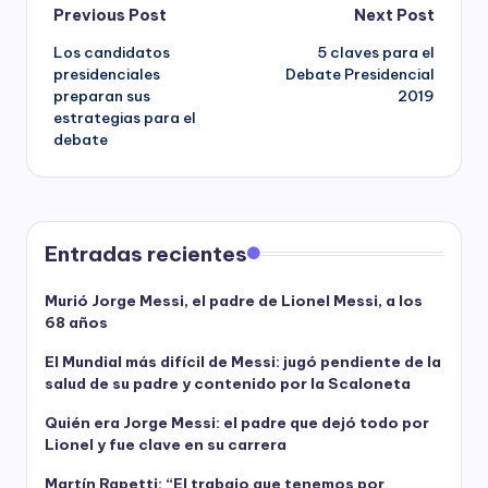
Post
Previous Post
Next Post
Los candidatos
5 claves para el
navigation
presidenciales
Debate Presidencial
preparan sus
2019
estrategias para el
debate
Entradas recientes
Murió Jorge Messi, el padre de Lionel Messi, a los
68 años
El Mundial más difícil de Messi: jugó pendiente de la
salud de su padre y contenido por la Scaloneta
Quién era Jorge Messi: el padre que dejó todo por
Lionel y fue clave en su carrera
Martín Rapetti: “El trabajo que tenemos por