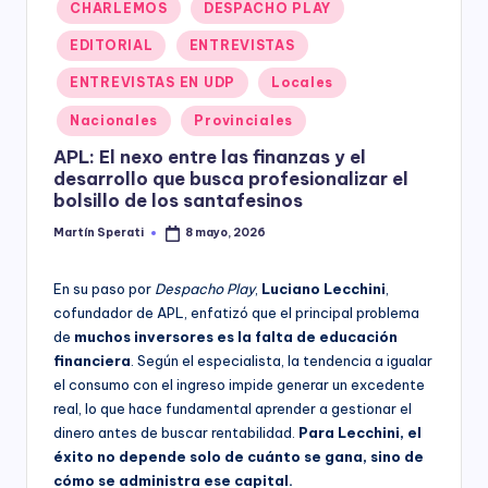
Posted
CHARLEMOS
DESPACHO PLAY
y
in
EDITORIAL
ENTREVISTAS
ENTREVISTAS EN UDP
Locales
Nacionales
Provinciales
APL: El nexo entre las finanzas y el
desarrollo que busca profesionalizar el
bolsillo de los santafesinos
Martín Sperati
8 mayo, 2026
Posted
by
En su paso por
Despacho Play
,
Luciano Lecchini
,
cofundador de APL, enfatizó que el principal problema
de
muchos inversores es la falta de educación
financiera
. Según el especialista, la tendencia a igualar
el consumo con el ingreso impide generar un excedente
real, lo que hace fundamental aprender a gestionar el
dinero antes de buscar rentabilidad.
Para Lecchini, el
éxito no depende solo de cuánto se gana, sino de
cómo se administra ese capital.