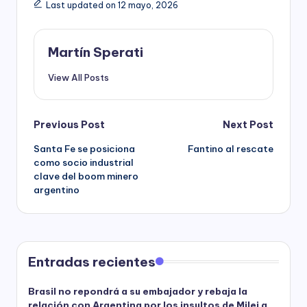
Last updated on 12 mayo, 2026
Martín Sperati
View All Posts
Post
Previous Post
Next Post
Santa Fe se posiciona
Fantino al rescate
navigation
como socio industrial
clave del boom minero
argentino
Entradas recientes
Brasil no repondrá a su embajador y rebaja la
relación con Argentina por los insultos de Milei a