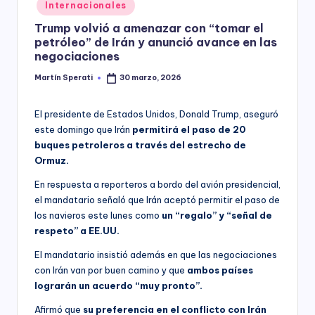
Posted
Internacionales
y
in
Trump volvió a amenazar con “tomar el
petróleo” de Irán y anunció avance en las
negociaciones
Martín Sperati
30 marzo, 2026
Posted
by
El presidente de Estados Unidos, Donald Trump, aseguró
este domingo que Irán
permitirá el paso de 20
buques petroleros a través del estrecho de
Ormuz.
En respuesta a reporteros a bordo del avión presidencial,
el mandatario señaló que Irán aceptó permitir el paso de
los navieros este lunes como
un “regalo” y “señal de
respeto” a EE.UU.
El mandatario insistió además en que las negociaciones
con Irán van por buen camino y que
ambos países
lograrán un acuerdo “muy pronto”.
Afirmó que
su preferencia en el conflicto con Irán