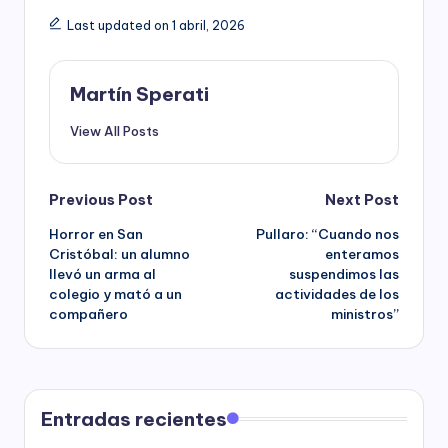
Last updated on 1 abril, 2026
Martín Sperati
View All Posts
Post
Previous Post
Next Post
Horror en San
Pullaro: “Cuando nos
navigation
Cristóbal: un alumno
enteramos
llevó un arma al
suspendimos las
colegio y mató a un
actividades de los
compañero
ministros”
Entradas recientes