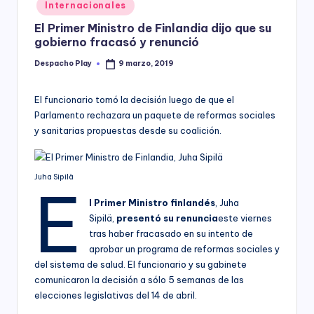
Posted
Internacionales
y
in
El Primer Ministro de Finlandia dijo que su
gobierno fracasó y renunció
Despacho Play
9 marzo, 2019
Posted
by
El funcionario tomó la decisión luego de que el
Parlamento rechazara un paquete de reformas sociales
y sanitarias propuestas desde su coalición.
Juha Sipilä
E
l Primer Ministro finlandés
, Juha
Sipilä,
presentó su renuncia
este viernes
tras haber fracasado en su intento de
aprobar un programa de reformas sociales y
del sistema de salud. El funcionario y su gabinete
comunicaron la decisión a sólo 5 semanas de las
elecciones legislativas del 14 de abril.