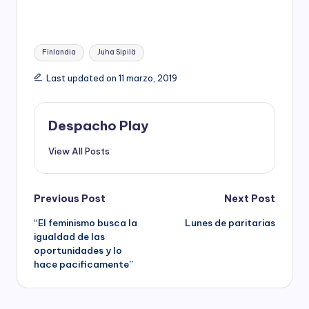
Tags:
Finlandia
Juha Sipilä
Last updated on 11 marzo, 2019
Despacho Play
View All Posts
Post
Previous Post
Next Post
“El feminismo busca la
Lunes de paritarias
navigation
igualdad de las
oportunidades y lo
hace pacificamente”