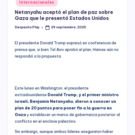
Posted
Internacionales
y
in
Netanyahu aceptó el plan de paz sobre
Gaza que le presentó Estados Unidos
Despacho Play
29 septiembre, 2025
Posted
by
El presidente Donald Trump expresó en conferencia de
prensa que, si bien Tel Aviv aprobó el plan, Hamas aún no
respondió a la propuesta.
Este lunes en Washington, el presidente
esttadounidense
Donald Trump, y el primer ministro
israelí, Benjamin Netanyahu, dieron a conocer un
plan de 20 puntos para poner fin a la guerra en
Gaza
y establecer un marco de gobernanza posterior al
conflicto en el enclave palestino.
Sin embargo, aunque ambos líderes aseguraron haber