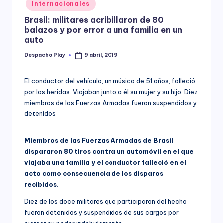
Posted
Internacionales
y
in
Brasil: militares acribillaron de 80
balazos y por error a una familia en un
auto
Despacho Play
9 abril, 2019
Posted
by
El conductor del vehículo, un músico de 51 años, falleció
por las heridas. Viajaban junto a él su mujer y su hijo. Diez
miembros de las Fuerzas Armadas fueron suspendidos y
detenidos
Miembros de las Fuerzas Armadas de Brasil
dispararon 80 tiros contra un automóvil en el que
viajaba una familia y el conductor falleció en el
acto como consecuencia de los disparos
recibidos.
Diez de los doce militares que participaron del hecho
fueron detenidos y suspendidos de sus cargos por
ejercer su poder indebidamente.