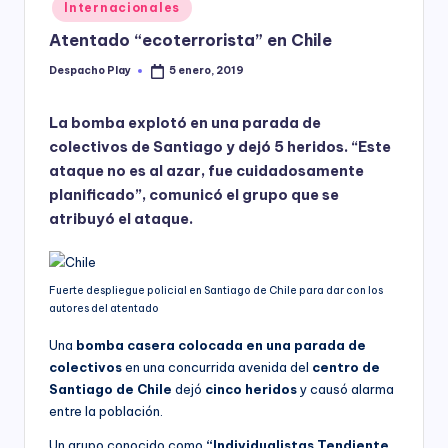
Posted
Internacionales
y
in
Atentado “ecoterrorista” en Chile
Despacho Play
5 enero, 2019
Posted
by
La bomba explotó en una parada de
colectivos de Santiago y dejó 5 heridos. “Este
ataque no es al azar, fue cuidadosamente
planificado”, comunicó el grupo que se
atribuyó el ataque.
Fuerte despliegue policial en Santiago de Chile para dar con los
autores del atentado
Una
bomba casera colocada en una parada de
colectivos
en una concurrida avenida del
centro de
Santiago de Chile
dejó
cinco heridos
y causó alarma
entre la población.
Un grupo conocido como
“Individualistas Tendiente