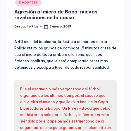
Posted
Deportes
y
in
Agresión al micro de Boca: nuevas
revelaciones en la causa
Despacho Play
3 enero, 2019
Posted
by
A 40 días del bochorno, la Justicia comprobó que la
Policía retiró los grupos de combate 15 minutos antes de
que el micro de Boca arribara a la zona, que hubo
órdenes insólitas, que le será complicado tener más
detenidos y exculpa a River de toda responsabilidad
Fue el escándalo más vergonzoso del fútbol
argentino de los últimos tiempos. El suceso que
dio vuelta al mundo y que llevó la final de la Copa
Libertadores a Europa. Un
River
–
Boca
que debió
ser histórico sólo por el fútbol y la fiesta, terminó
siéndolo por el papelón más estruendoso de la
seguridad, que no pudo garantizar simplemente un