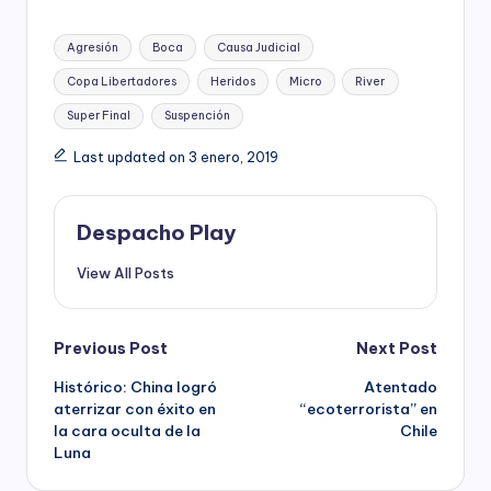
Tags:
Agresión
Boca
Causa Judicial
Copa Libertadores
Heridos
Micro
River
Super Final
Suspención
Last updated on 3 enero, 2019
Despacho Play
View All Posts
Post
Previous Post
Next Post
Histórico: China logró
Atentado
navigation
aterrizar con éxito en
“ecoterrorista” en
la cara oculta de la
Chile
Luna