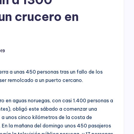
h
o
un crucero en
P
l
a
019
y
erra a unas 450 personas tras un fallo de los
 ser remolcado a un puerto cercano.
ero en aguas noruegas, con casi 1.400 personas a
ntes), obligó este sábado a comenzar una
a unos cinco kilómetros de la costa de
co. En la mañana del domingo unos 450 pasajeros
gún la televisión pública noruega, y 17 personas