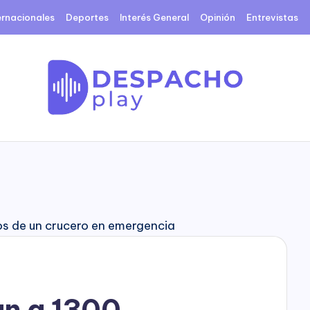
ernacionales
Deportes
Interés General
Opinión
Entrevistas
D
e
s
p
a
c
an a 1300