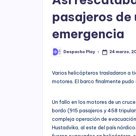
pasajeros de 
emergencia
24 marzo, 2
Despacho Play
Posted
by
Varios helicópteros trasladaron a ti
motores. El barco finalmente pudo
Un fallo en los motores de un cruc
bordo (915 pasajeros y 458 tripula
compleja operación de evacuación 
Hustadvika, al este del país nórdi
fueron evacuados en helicóptero, se