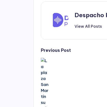
Despacho 
View All Posts
Post
Previous Post
navigation