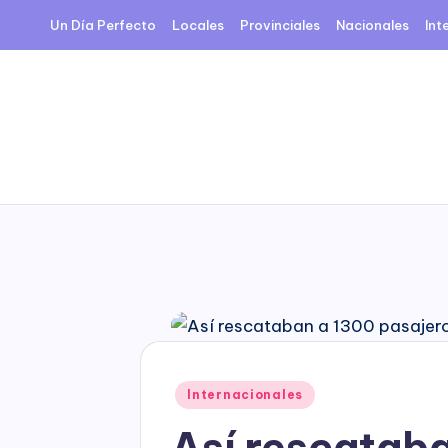
Un Día Perfecto
Locales
Provinciales
Nacionales
Int
Skip
to
content
Posted
Internacionales
in
Así rescatab