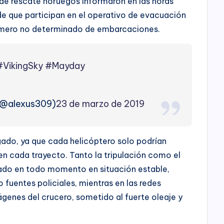
 de rescate noruegos informaron en las horas
 de que participan en el operativo de evacuación
número no determinado de embarcaciones.
#VikingSky
#Mayday
2
 (@alexus309)
23 de marzo de 2019
gado, ya que cada helicóptero solo podrían
 en cada trayecto. Tanto la tripulación como el
tado en todo momento en situación estable,
 fuentes policiales, mientras en las redes
ágenes del crucero, sometido al fuerte oleaje y