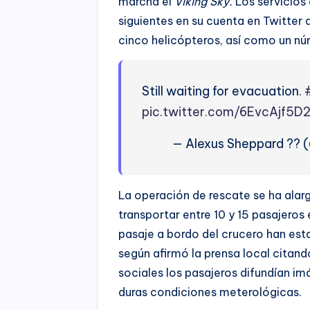
marcha el
Viking Sky.
Los servicios
siguientes en su cuenta en Twitter
cinco helicópteros, así como un 
Still waiting for evacuation.
pic.twitter.com/6EvcAjf5D
— Alexus Sheppard ?️‍?
La operación de rescate se ha alar
transportar entre 10 y 15 pasajeros
pasaje a bordo del crucero han es
según afirmó la prensa local citando
sociales los pasajeros difundían im
duras condiciones meterológicas.