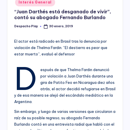
Posted
Interés General
y
in
“Juan Darthés está desganado de vivir”,
contó su abogado Fernando Burlando
Despacho Play
30 enero, 2019
Posted
by
El actor está radicado en Brasil tras la denuncia por
violación de Thelma Fardin. “El destierro es peor que
estar muerto”, evaluó el defensor
D
espués de que Thelma Fardin denunció
por violación a Juan Darthés durante una
gira de Patito Feo en Nicaragua diez años
atrás, el actor decidió refugiarse en Brasil
y de esa manera se alejó del escándalo mediático en la
Argentina.
Sin embargo, y luego de varias versiones que circularon a
raíz de su posible regreso, su abogado Fernando
Burlando contó en una entrevista radial que habló con el