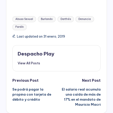
Tags:
Abuso Sexual
Burlando
Darthés
Denuncia
Fardín
Last updated on 31 enero, 2019
Despacho Play
View All Posts
Post
Previous Post
Next Post
Se podrá pagar la
El salario real acumula
navigation
propina con tarjeta de
una caída de más de
débito y crédito
17% en el mandato de
Mauricio Macri