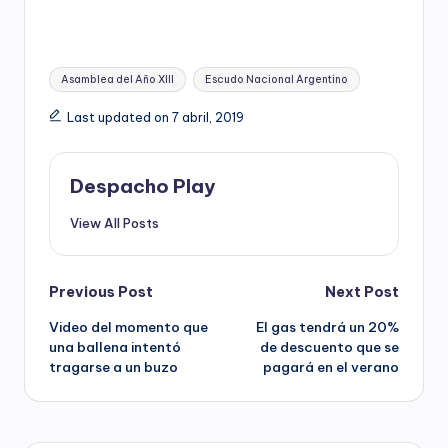
Tags:
Asamblea del Año XIII
Escudo Nacional Argentino
Last updated on 7 abril, 2019
Despacho Play
View All Posts
Post
Previous Post
Next Post
Video del momento que
El gas tendrá un 20%
navigation
una ballena intentó
de descuento que se
tragarse a un buzo
pagará en el verano