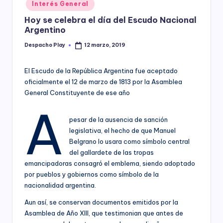
Posted
Interés General
y
in
Hoy se celebra el día del Escudo Nacional
Argentino
Despacho Play
12 marzo, 2019
Posted
by
El Escudo de la República Argentina fue aceptado
oficialmente el 12 de marzo de 1813 por la Asamblea
General Constituyente de ese año
A
pesar de la ausencia de sanción
legislativa, el hecho de que Manuel
Belgrano lo usara como símbolo central
del gallardete de las tropas
emancipadoras consagró el emblema, siendo adoptado
por pueblos y gobiernos como símbolo de la
nacionalidad argentina.
Aun así, se conservan documentos emitidos por la
Asamblea de Año XIII, que testimonian que antes de