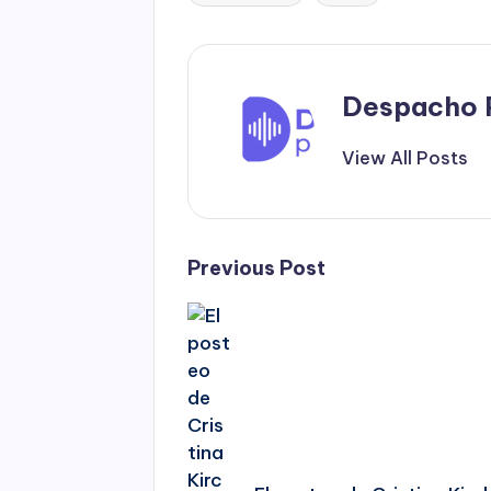
Tags:
Despacho 
View All Posts
Post
Previous Post
navigation