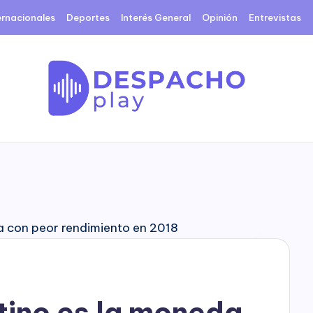
ernacionales
Deportes
Interés General
Opinión
Entrevistas
D
e
s
p
a
c
tino es la moneda