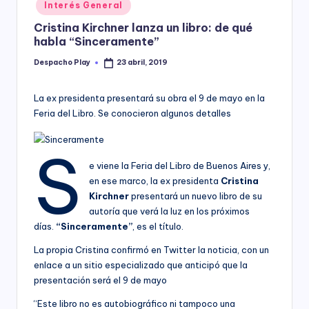
Posted
Interés General
y
in
Cristina Kirchner lanza un libro: de qué
habla “Sinceramente”
Despacho Play
23 abril, 2019
Posted
by
La ex presidenta presentará su obra el 9 de mayo en la
Feria del Libro. Se conocieron algunos detalles
S
e viene la Feria del Libro de Buenos Aires y,
en ese marco, la ex presidenta
Cristina
Kirchner
presentará un nuevo libro de su
autoría que verá la luz en los próximos
días.
“Sinceramente”
, es el título.
La propia Cristina confirmó en Twitter la noticia, con un
enlace a un sitio especializado que anticipó que la
presentación será el 9 de mayo
“Este libro no es autobiográfico ni tampoco una