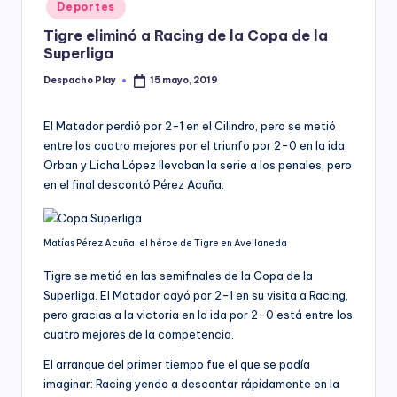
Posted
Deportes
y
in
Tigre eliminó a Racing de la Copa de la
Superliga
Despacho Play
15 mayo, 2019
Posted
by
El Matador perdió por 2-1 en el Cilindro, pero se metió
entre los cuatro mejores por el triunfo por 2-0 en la ida.
Orban y Licha López llevaban la serie a los penales, pero
en el final descontó Pérez Acuña.
Matías Pérez Acuña, el héroe de Tigre en Avellaneda
Tigre se metió en las semifinales de la Copa de la
Superliga. El Matador cayó por 2-1 en su visita a Racing,
pero gracias a la victoria en la ida por 2-0 está entre los
cuatro mejores de la competencia.
El arranque del primer tiempo fue el que se podía
imaginar: Racing yendo a descontar rápidamente en la