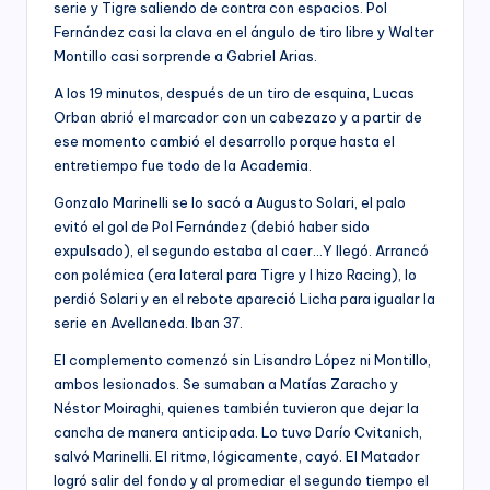
serie y Tigre saliendo de contra con espacios. Pol
Fernández casi la clava en el ángulo de tiro libre y Walter
Montillo casi sorprende a Gabriel Arias.
A los 19 minutos, después de un tiro de esquina, Lucas
Orban abrió el marcador con un cabezazo y a partir de
ese momento cambió el desarrollo porque hasta el
entretiempo fue todo de la Academia.
Gonzalo Marinelli se lo sacó a Augusto Solari, el palo
evitó el gol de Pol Fernández (debió haber sido
expulsado), el segundo estaba al caer…Y llegó. Arrancó
con polémica (era lateral para Tigre y l hizo Racing), lo
perdió Solari y en el rebote apareció Licha para igualar la
serie en Avellaneda. Iban 37.
El complemento comenzó sin Lisandro López ni Montillo,
ambos lesionados. Se sumaban a Matías Zaracho y
Néstor Moiraghi, quienes también tuvieron que dejar la
cancha de manera anticipada. Lo tuvo Darío Cvitanich,
salvó Marinelli. El ritmo, lógicamente, cayó. El Matador
logró salir del fondo y al promediar el segundo tiempo el