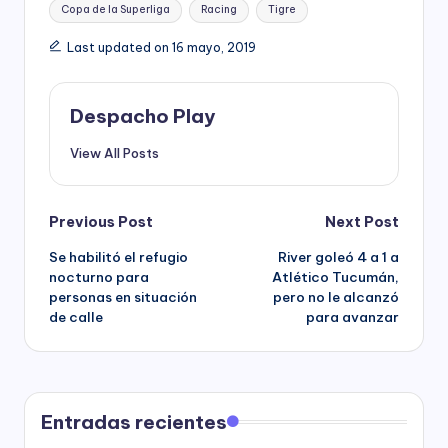
Tags:
Copa de la Superliga
Racing
Tigre
Last updated on 16 mayo, 2019
Despacho Play
View All Posts
Post
Previous Post
Next Post
Se habilitó el refugio
River goleó 4 a 1 a
navigation
nocturno para
Atlético Tucumán,
personas en situación
pero no le alcanzó
de calle
para avanzar
Entradas recientes