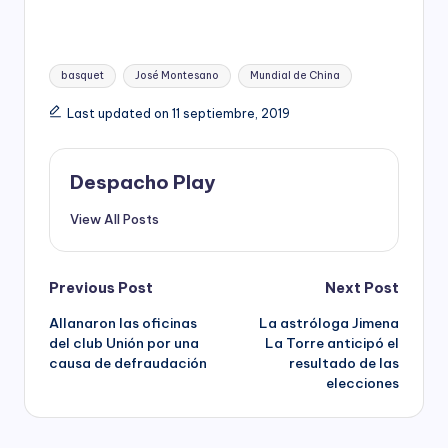
Tags:
basquet
José Montesano
Mundial de China
Last updated on 11 septiembre, 2019
Despacho Play
View All Posts
Post
Previous Post
Next Post
Allanaron las oficinas
La astróloga Jimena
navigation
del club Unión por una
La Torre anticipó el
causa de defraudación
resultado de las
elecciones