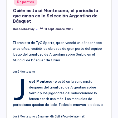
Posted
Deportes
y
in
Quién es José Montesano, el periodista
que aman en la Selección Argentina de
Básquet
Despacho Play
11 septiembre, 2019
Posted
by
El cronista de TyC Sports, quien venció un cáncer hace
unos años, recibió los abrazos de gran parte del equipo
luego del triunfazo de Argentina sobre Serbia en el
Mundial de Básquet de China
José Montesano
J
osé Montesano
está en la zona mixta
después del triunfazo de Argentina sobre
Serbia y los jugadores del seleccionado lo
hacen sentir uno más. Los manuales de
periodismo quedan de lado. Todos le mueven la cabeza.
José Montesano y Emanuel Ginóbili (Foto de internet)