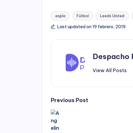
espía
Fútbol
Leeds United
Tags:
Last updated on 19 febrero, 2019
Despacho 
View All Posts
Post
Previous Post
navigation