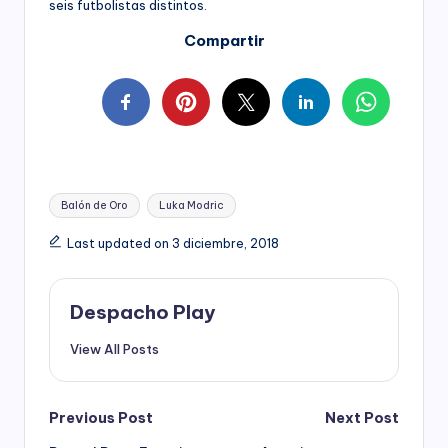
seis futbolistas distintos.
Compartir
Tags:
Balón de Oro
Luka Modric
Last updated on 3 diciembre, 2018
Despacho Play
View All Posts
Post
Previous Post
Next Post