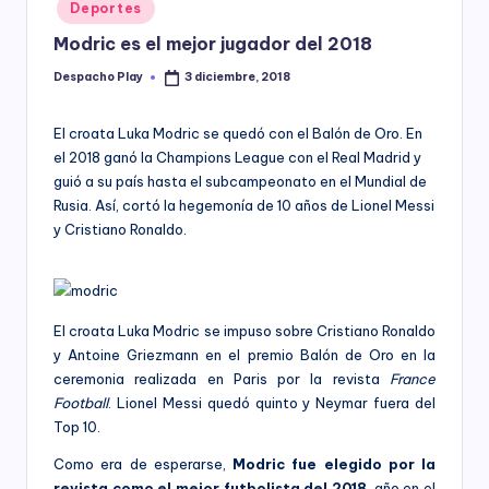
Posted
Deportes
y
in
Modric es el mejor jugador del 2018
Despacho Play
3 diciembre, 2018
Posted
by
El croata Luka Modric se quedó con el Balón de Oro. En
el 2018 ganó la Champions League con el Real Madrid y
guió a su país hasta el subcampeonato en el Mundial de
Rusia. Así, cortó la hegemonía de 10 años de Lionel Messi
y Cristiano Ronaldo.
El croata Luka Modric se impuso sobre Cristiano Ronaldo
y Antoine Griezmann en el premio Balón de Oro en la
ceremonia realizada en Paris por la revista
France
Football
. Lionel Messi quedó quinto y Neymar fuera del
Top 10.
Como era de esperarse,
Modric fue elegido por la
revista como el mejor futbolista del 2018
, año en el