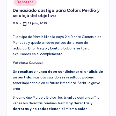
Posted
Deportes
y
in
Demasiado castigo para Colón: Perdió y
se alejó del objetivo
M D
27 julio, 2025
Posted
by
El equipo de Martín Minella cayó 2 a 0 ante Gimnasia de
Mendoza y quedó a nueve puntos de la zona de
reducido. Brian Negro y Lautaro Laborie se fueron
expulsados en el complemento.
Por Mario Demonte.
Un resultado nunca debe condicionar el análisis de
un partido
, más aún cuando ese resultado pudiera
tener implicancia en el futuro inmediato. Sería un grave
error.
Si como dijo Marcelo Bielsa “los triunfos confunden”, a
veces las derrotas también. Pero
hay derrotas y
derrotas y no todas tienen el mismo color
.