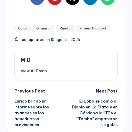
Tags:
Colón
Gimnasia
Minella
Primera Nacional
Last updated on 10 agosto, 2025
M D
View All Posts
Post
Previous Post
Next Post
Enrico brindó un
El Lobo se comió al
navigation
informe sobre los
Diablo en La Plata y en
avances en los
Córdoba la “T” y el
acueductos
“Tomba” empataron
provinciales
sin goles