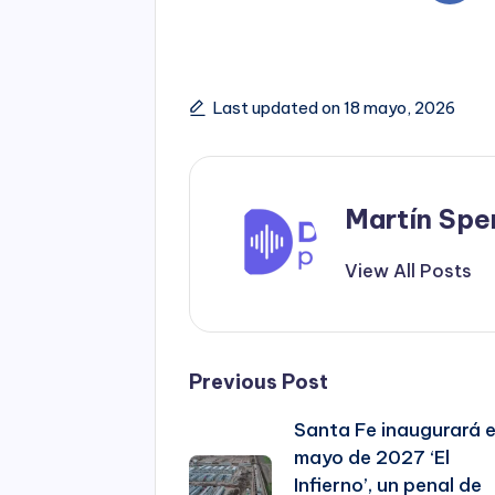
Last updated on 18 mayo, 2026
Martín Spe
View All Posts
Post
Previous Post
Santa Fe inaugurará 
navigation
mayo de 2027 ‘El
Infierno’, un penal de