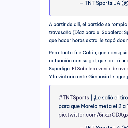
— TNT Sports LA (
A partir de allí, el partido se romp
travesaño (Díaz para el Sabalero; Sp
que hacer horas extra: le tapó dos
Pero tanto fue Colón, que consiguió
actuación con su gol, que cortó una
Superliga.
El Sabalero venía de ava
Y la victoria ante Gimnasia le agre
#TNTSports
| ¡Le salió el ti
para que Morelo meta el 2 a 1
pic.twitter.com/6rxzrCDAg
— TNT Sports LA (