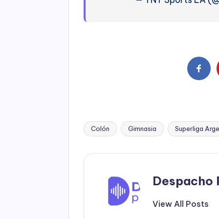
Colón
Gimnasia
Superliga Arg
Tags:
Despacho 
View All Posts