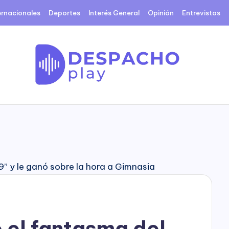
ernacionales
Deportes
Interés General
Opinión
Entrevistas
D
e
s
p
a
c
 el fantasma del