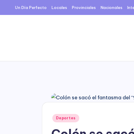
Un Día Perfecto
Locales
Provinciales
Nacionales
Int
Skip
to
content
Posted
Deportes
in
Colón se sacó