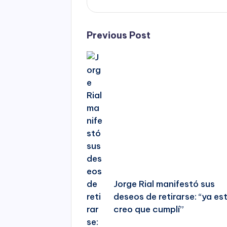
Post
Previous Post
navigation
Jorge Rial manifestó sus
deseos de retirarse: “ya es
creo que cumplí”