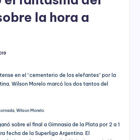
h
o
sobre la hora a
P
l
a
019
y
atense en el “cementerio de los elefantes” por la
tina. Wilson Morelo marcó los dos tantos del
jornada, Wilson Morelo.
ganó sobre el final a Gimnasia de la Plata por 2 a 1
ra fecha de la Superliga Argentina. El