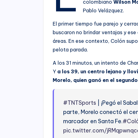
colombiano
Wilson M
Pablo Velázquez.
El primer tiempo fue parejo y cerr
buscaron no brindar ventajas y ese 
áreas. En ese contexto, Colón supo
pelota parada.
A los 31 minutos, un intento de Cha
Y
a los 39, un centro lejano y llo
Morelo, quien ganó en el segundo 
#TNTSports
| ¡Pegó el Sabal
parte, Morelo conectó el cen
marcador en Santa Fe.
#Col
pic.twitter.com/jRMqpwnqc