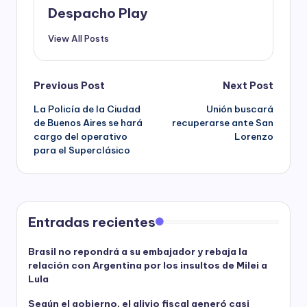
Despacho Play
View All Posts
Post
Previous Post
Next Post
La Policía de la Ciudad
Unión buscará
navigation
de Buenos Aires se hará
recuperarse ante San
cargo del operativo
Lorenzo
para el Superclásico
Entradas recientes
Brasil no repondrá a su embajador y rebaja la
relación con Argentina por los insultos de Milei a
Lula
Según el gobierno, el alivio fiscal generó casi