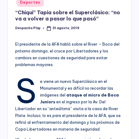
Posted
Deportes
y
in
“Chiqui” Tapia sobre el Superclásico: “no
va a volver a pasar lo que pasó”
Despacho Play
31 agosto, 2019
Posted
by
El presidente de la AFA habló sobre el River – Boca del
próximo domingo, el cruce por Libertadores y los
cambios en cuestiones de seguridad para evitar
problemas mayores.
S
e viene un nuevo Superclásico en el
Monumental y es difícil no recordar las
imágenes del
ataque al micro de Boca
Juniors
en el ingreso por la Av. Del
Libertador en su “anteúltima” visita a la casa de River
Plate. Incluso, lo es para el presidente de la AFA, que se
refirió al enfrentamiento del domingo y los próximos de
Copa Libertadores en materia de seguridad.