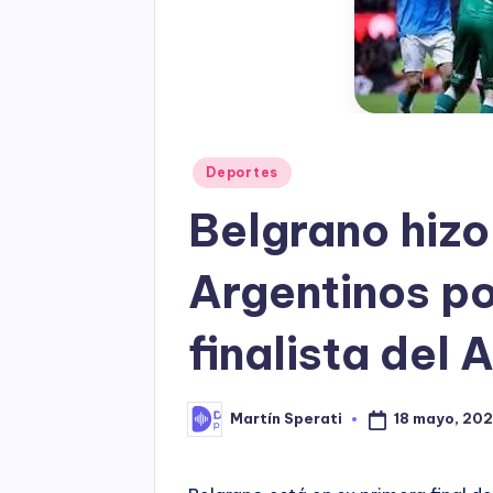
Posted
Deportes
in
Belgrano hizo 
Argentinos po
finalista del 
18 mayo, 20
Martín Sperati
Posted
by