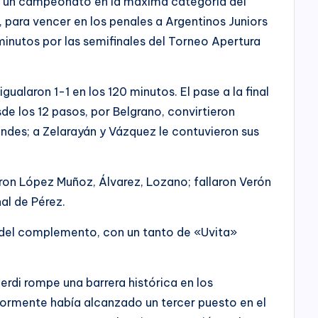
de un campeonato en la máxima categoría del
o, para vencer en los penales a Argentinos Juniors
 minutos por las semifinales del Torneo Apertura
 igualaron 1-1 en los 120 minutos. El pase a la final
de los 12 pasos, por Belgrano, convirtieron
andes; a Zelarayán y Vázquez le contuvieron sus
eron López Muñoz, Álvarez, Lozano; fallaron Verón
al de Pérez.
os del complemento, con un tanto de «Uvita»
berdi rompe una barrera histórica en los
iormente había alcanzado un tercer puesto en el