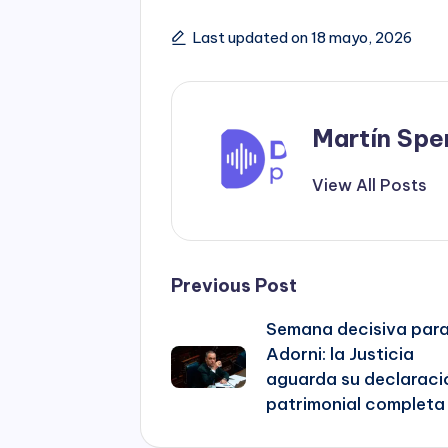
Last updated on 18 mayo, 2026
Martín Spe
View All Posts
Post
Previous Post
Semana decisiva par
navigation
Adorni: la Justicia
aguarda su declaraci
patrimonial completa