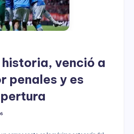
h
o
P
l
a
historia, venció a
y
r penales y es
Apertura
26