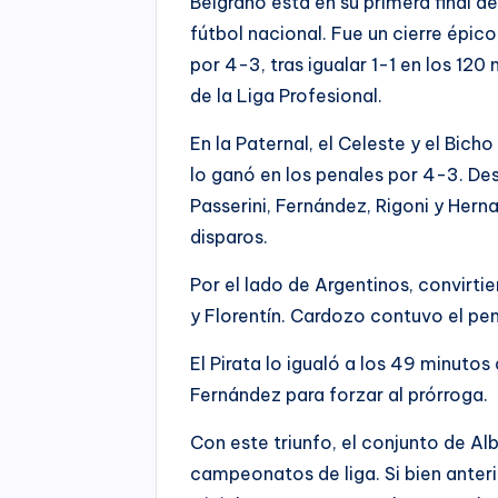
Belgrano está en su primera final 
fútbol nacional. Fue un cierre épic
por 4-3, tras igualar 1-1 en los 120
de la Liga Profesional.
En la Paternal, el Celeste y el Bicho
lo ganó en los penales por 4-3. Des
Passerini, Fernández, Rigoni y Hern
disparos.
Por el lado de Argentinos, convirti
y Florentín. Cardozo contuvo el pen
El Pirata lo igualó a los 49 minut
Fernández para forzar al prórroga.
Con este triunfo, el conjunto de Al
campeonatos de liga. Si bien anter