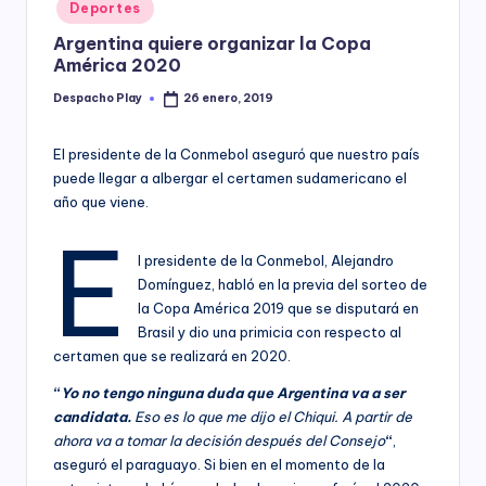
Posted
Deportes
y
in
Argentina quiere organizar la Copa
América 2020
Despacho Play
26 enero, 2019
Posted
by
El presidente de la Conmebol aseguró que nuestro país
puede llegar a albergar el certamen sudamericano el
año que viene.
E
l presidente de la Conmebol, Alejandro
Domínguez, habló en la previa del sorteo de
la Copa América 2019 que se disputará en
Brasil y dio una primicia con respecto al
certamen que se realizará en 2020.
“
Yo no tengo ninguna duda que Argentina va a ser
candidata.
Eso es lo que me dijo el Chiqui. A partir de
ahora va a tomar la decisión después del Consejo
“
,
aseguró el paraguayo. Si bien en el momento de la