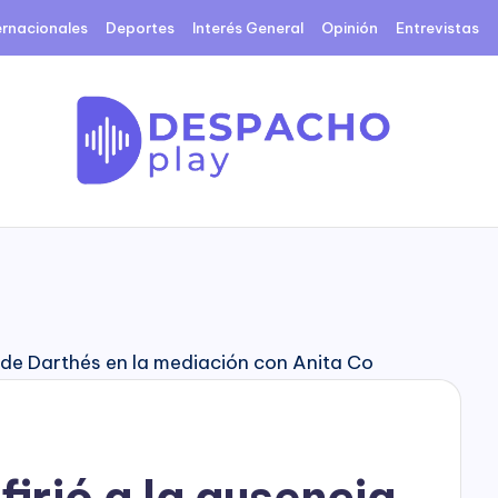
ernacionales
Deportes
Interés General
Opinión
Entrevistas
D
e
s
p
a
c
firió a la ausencia