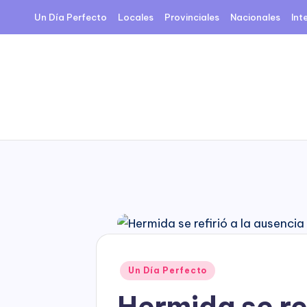
Un Día Perfecto
Locales
Provinciales
Nacionales
Int
Skip
to
content
Posted
Un Día Perfecto
in
Hermida se re