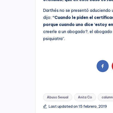
Darthés no se presentó aduciendo u
dijo:
“Cuando le piden el certifica
porque cuando uno dice ‘estoy e
creerle a un abogado?, el abogado n
psiquiatra”.
Abuso Sexual
Anita Co
calumni
Tags:
Last updated on 15 febrero, 2019