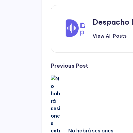
Despacho 
View All Posts
Post
Previous Post
navigation
No habrá sesiones