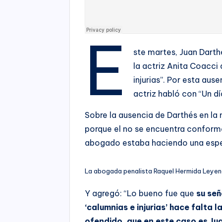
E
ste martes, Juan Dart
la actriz Anita Coacci 
injurias”. Por esta au
actriz habló con “Un dí
Sobre la ausencia de Darthés en la 
porque el no se encuentra conforme
abogado estaba haciendo una espec
La abogada penalista Raquel Hermida Leye
Y agregó: “Lo bueno fue que
su señ
‘calumnias e injurias’ hace falta 
ofendido, que en este caso es Ju