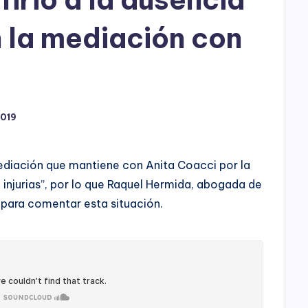
h
o
 la mediación con
P
l
a
2019
y
ediación que mantiene con Anita Coacci por la
e injurias”, por lo que Raquel Hermida, abogada de
o para comentar esta situación.