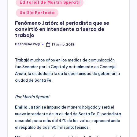
Posted
Editorial de Martín Sperati
y
in
Un Día Perfecto
Fenómeno Jatón: el periodista que se
convirtió en intendente a fuerza de
trabajo
Despacho Play
17 junio, 2019
Posted
by
Trabajó muchos años en los medios de comunicación,
fue Senador por la Capital y actualmente es Concejal.
Ahora, la ciudadanía le da la oportunidad de gobernar la
ciudad de Santa Fe.
Por Martín Sperati
Emilio Jatón
se impuso de manera holgada y será el
nuevo intendente de la ciudad de Santa Fe. El periodista
cosechó poco más del 47% de los votos, representando
el respaldo de casi 95 mil santafesinos.