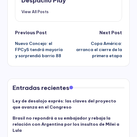
Despacho Play
View All Posts
Post
Previous Post
Next Post
Nuevo Concejo: el
Copa América:
navigation
FPCyS tendrá mayoría
arranca el cierre de la
y sorprendió barrio 88
primera etapa
Entradas recientes
Ley de desalojo exprés: las claves del proyecto
que avanza en el Congreso
Brasil no repondrá a su embajador y rebaja la
relación con Argentina por los insultos de Milei a
Lula