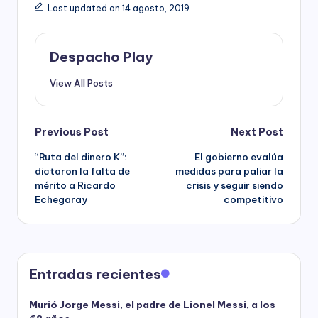
Last updated on 14 agosto, 2019
Despacho Play
View All Posts
Post
Previous Post
Next Post
“Ruta del dinero K”:
El gobierno evalúa
navigation
dictaron la falta de
medidas para paliar la
mérito a Ricardo
crisis y seguir siendo
Echegaray
competitivo
Entradas recientes
Murió Jorge Messi, el padre de Lionel Messi, a los