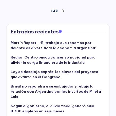
Paginación
1
2
3
NEXT
PAGE
de
entradas
Entradas recientes
Martín Rapetti: “El trabajo que tenemos por
delante es diversificar la economía argentina”
Región Centro busca consenso nacional para
aliviar la carga financiera de la industria
Ley de desalojo exprés: las claves del proyecto
que avanza en el Congreso
Brasil no repondrá a su embajador y rebaja la
relación con Argentina por los insultos de Milei a
Lula
Según el gobierno, el alivio fiscal generó casi
8.700 empleos en seis meses