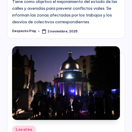
Tiene como objetivo el mejoramiento del estado de las
calles y avenidas para prevenir conflictos viales. Se
informan las zonas afectadas por los trabajos y los
desvíos de colectivos correspondientes.
Despacho Play
2 noviembre, 2025
Posted
by
Posted
Locales