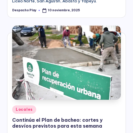
Liceo Norte, San Agustín, Abasto y Yapeyú.
Despacho Play
10 noviembre, 2025
Posted
by
Posted
Locales
in
Continúa el Plan de bacheo: cortes y
desvíos previstos para esta semana