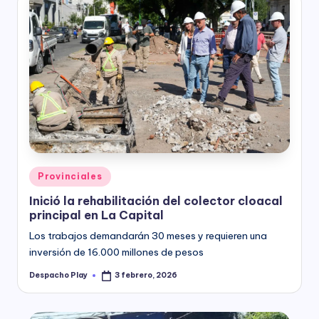
Posted
Provinciales
in
Inició la rehabilitación del colector cloacal
principal en La Capital
Los trabajos demandarán 30 meses y requieren una
inversión de 16.000 millones de pesos
Despacho Play
3 febrero, 2026
Posted
by