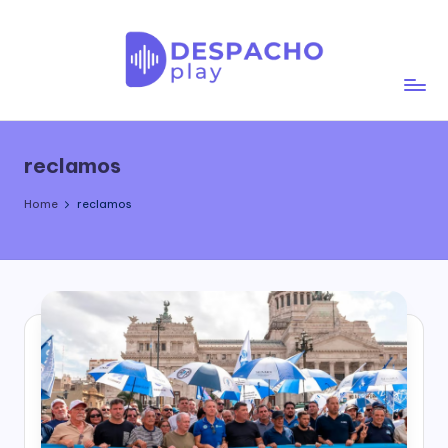
Skip
to
content
D
e
reclamos
s
p
Home
reclamos
a
c
h
o
P
l
a