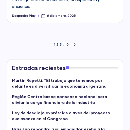
eficiencia.
Despacho Play
6 diciembre, 2025
Posted
by
Paginación
1
2
3
…
5
NEXT
PAGE
de
entradas
Entradas recientes
Martín Rapetti: “El trabajo que tenemos por
delante es diversificar la economía argentina”
Región Centro busca consenso nacional para
aliviar la carga financiera de la industria
Ley de desalojo exprés: las claves del proyecto
que avanza en el Congreso
Brasil no repondrá a su embajador y rebaja la