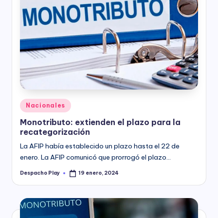
Posted
Nacionales
in
Monotributo: extienden el plazo para la
recategorización
La AFIP había establecido un plazo hasta el 22 de
enero. La AFIP comunicó que prorrogó el plazo…
Despacho Play
19 enero, 2024
Posted
by