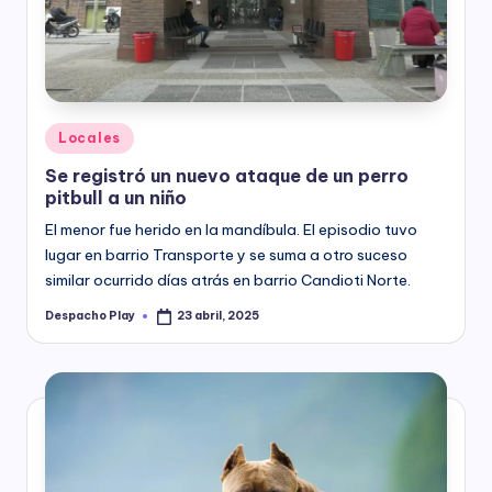
y
Posted
Locales
in
Se registró un nuevo ataque de un perro
pitbull a un niño
El menor fue herido en la mandíbula. El episodio tuvo
lugar en barrio Transporte y se suma a otro suceso
similar ocurrido días atrás en barrio Candioti Norte.
Despacho Play
23 abril, 2025
Posted
by