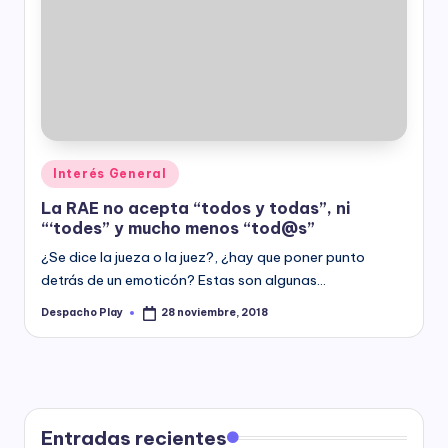
Posted
Interés General
in
La RAE no acepta “todos y todas”, ni
“‘todes” y mucho menos “tod@s”
¿Se dice la jueza o la juez?, ¿hay que poner punto
detrás de un emoticón? Estas son algunas…
Despacho Play
28 noviembre, 2018
Posted
by
Entradas recientes