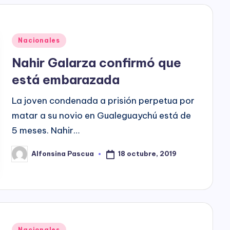
h
o
Posted
P
Nacionales
in
Nahir Galarza confirmó que
l
está embarazada
a
La joven condenada a prisión perpetua por
y
matar a su novio en Gualeguaychú está de
5 meses. Nahir…
18 octubre, 2019
Alfonsina Pascua
Posted
by
Posted
Nacionales