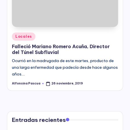
y
Posted
Locales
in
Falleció Mariano Romero Acuña, Director
del Túnel Subfluvial
Ocurrió en la madrugada de este martes, producto de
una larga enfermedad que padecía desde hace algunos
años.…
Alfonsina Pascua
26 noviembre, 2019
Posted
by
Entradas recientes