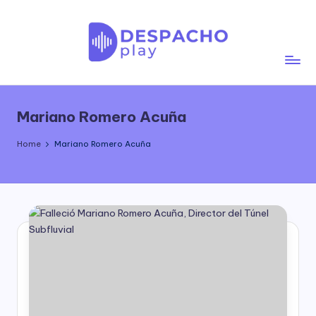
Skip
to
content
D
e
Mariano Romero Acuña
s
p
Home
Mariano Romero Acuña
a
c
h
o
P
l
a