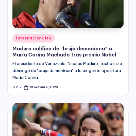
y
Posted
Internacionales
in
Maduro califica de “bruja demoníaca” a
María Corina Machado tras premio Nobel
El presidente de Venezuela, Nicolás Maduro, tachó este
domingo de "bruja demoníaca" a la dirigente opositora
María Corina…
S R
13 octubre, 2025
Posted
by