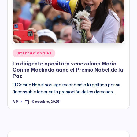
Posted
Internacionales
in
La dirigente opositora venezolana María
Corina Machado ganó el Premio Nobel de la
Paz
El Comité Nobel noruego reconoció a la política por su
“incansable labor en la promoción de los derechos…
A M
10 octubre, 2025
Posted
by