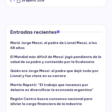
L
26 agosto, 2024
Posted
by
Entradas recientes
Murió Jorge Messi, el padre de Lionel Messi, a los
68 años
El Mundial más difícil de Messi: jugó pendiente de la
salud de su padre y contenido por la Scaloneta
Quién era Jorge Messi: el padre que dejó todo por
Lionel y fue clave en su carrera
Martín Rapetti: “El trabajo que tenemos por
delante es diversificar la economía argentina”
Región Centro busca consenso nacional para
aliviar la carga financiera de la industria