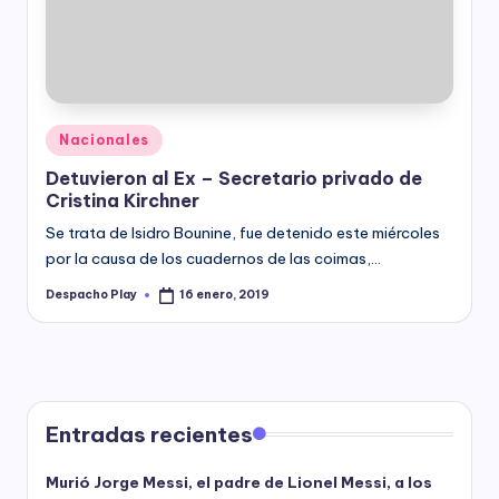
y
Posted
Nacionales
in
Detuvieron al Ex – Secretario privado de
Cristina Kirchner
Se trata de Isidro Bounine, fue detenido este miércoles
por la causa de los cuadernos de las coimas,…
Despacho Play
16 enero, 2019
Posted
by
Entradas recientes
Murió Jorge Messi, el padre de Lionel Messi, a los