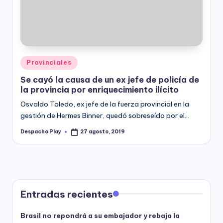
y
Posted
Provinciales
in
Se cayó la causa de un ex jefe de policía de
la provincia por enriquecimiento ilícito
Osvaldo Toledo, ex jefe de la fuerza provincial en la
gestión de Hermes Binner, quedó sobreseído por el…
Despacho Play
27 agosto, 2019
Posted
by
Entradas recientes
Brasil no repondrá a su embajador y rebaja la