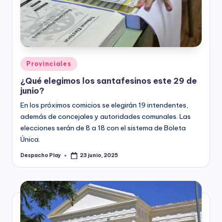
Posted
Provinciales
in
¿Qué elegimos los santafesinos este 29 de
junio?
En los próximos comicios se elegirán 19 intendentes,
además de concejales y autoridades comunales. Las
elecciones serán de 8 a 18 con el sistema de Boleta
Única.
Despacho Play
23 junio, 2025
Posted
by