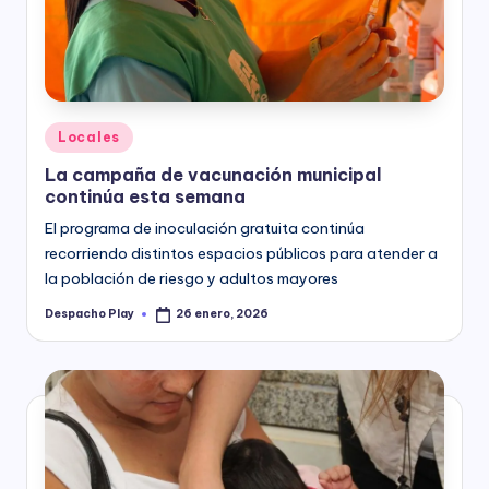
y
Posted
Locales
in
La campaña de vacunación municipal
continúa esta semana
El programa de inoculación gratuita continúa
recorriendo distintos espacios públicos para atender a
la población de riesgo y adultos mayores
Despacho Play
26 enero, 2026
Posted
by