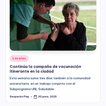
Posted
Locales
in
Continúa la campaña de vacunación
itinerante en la ciudad
Esta semana suma tres días también a la comunidad
universitaria, en un trabajo conjunto con el
Subprograma UNL Saludable.
Despacho Play
30 junio, 2025
Posted
by