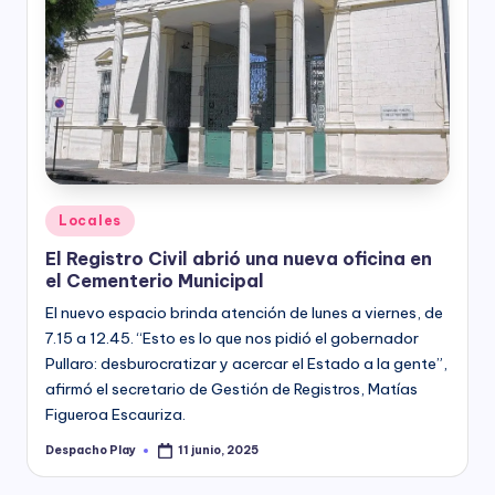
Posted
Locales
in
El Registro Civil abrió una nueva oficina en
el Cementerio Municipal
El nuevo espacio brinda atención de lunes a viernes, de
7.15 a 12.45. “Esto es lo que nos pidió el gobernador
Pullaro: desburocratizar y acercar el Estado a la gente”,
afirmó el secretario de Gestión de Registros, Matías
Figueroa Escauriza.
Despacho Play
11 junio, 2025
Posted
by