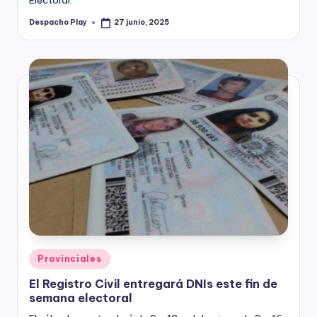
Despacho Play
27 junio, 2025
Posted
by
Posted
Provinciales
in
El Registro Civil entregará DNIs este fin de
semana electoral