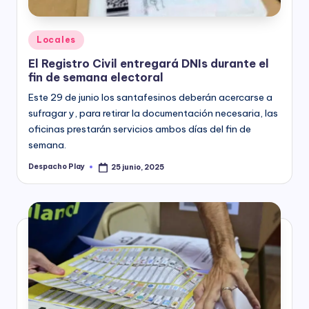
Posted
Locales
in
El Registro Civil entregará DNIs durante el
fin de semana electoral
Este 29 de junio los santafesinos deberán acercarse a
sufragar y, para retirar la documentación necesaria, las
oficinas prestarán servicios ambos días del fin de
semana.
Despacho Play
25 junio, 2025
Posted
by