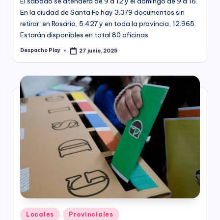
El sábado se atenderá de 9 a 12 y el domingo de 9 a 16.
En la ciudad de Santa Fe hay 3.379 documentos sin
retirar; en Rosario, 5.427 y en toda la provincia, 12.965.
Estarán disponibles en total 80 oficinas.
Despacho Play
27 junio, 2025
Posted
by
Posted
Locales
Provinciales