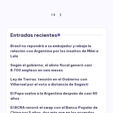
Paginación
1
2
NEXT
PAGE
de
entradas
Entradas recientes
Brasil no repondrá a su embajador y rebaja la
relación con Argentina por los insultos de Milei a
Lula
Según el gobierno, el alivio fiscal generó casi
8.700 empleos en seis meses
Ley de Tierras: tensión en el Gobierno con
Villarruel por el voto a distancia de Sagasti
El Papa vuelve a la Argentina después de casi 40
años
El BCRA renovó el swap con el Banco Popular de
China por 5 años, dos más que en los acuerdos