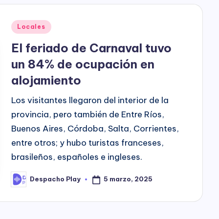
h
o
Posted
Locales
P
in
El feriado de Carnaval tuvo
l
un 84% de ocupación en
alojamiento
a
y
Los visitantes llegaron del interior de la
provincia, pero también de Entre Ríos,
Buenos Aires, Córdoba, Salta, Corrientes,
entre otros; y hubo turistas franceses,
brasileños, españoles e ingleses.
5 marzo, 2025
Despacho Play
Posted
by