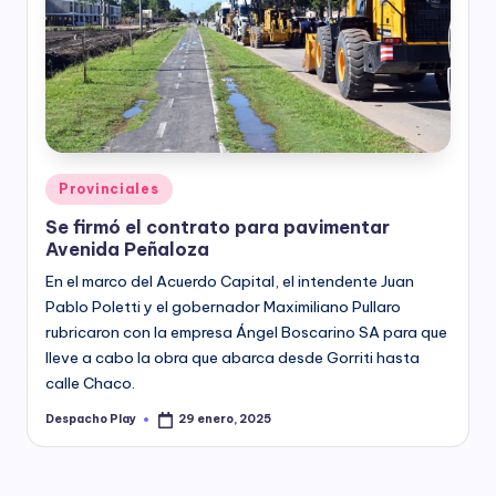
Posted
Provinciales
in
Se firmó el contrato para pavimentar
Avenida Peñaloza
En el marco del Acuerdo Capital, el intendente Juan
Pablo Poletti y el gobernador Maximiliano Pullaro
rubricaron con la empresa Ángel Boscarino SA para que
lleve a cabo la obra que abarca desde Gorriti hasta
calle Chaco.
Despacho Play
29 enero, 2025
Posted
by