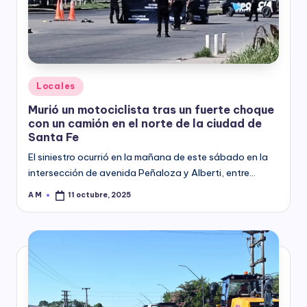
y
Posted
Locales
in
Murió un motociclista tras un fuerte choque
con un camión en el norte de la ciudad de
Santa Fe
El siniestro ocurrió en la mañana de este sábado en la
intersección de avenida Peñaloza y Alberti, entre…
A M
11 octubre, 2025
Posted
by