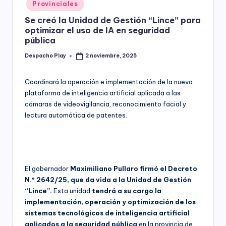
Posted
Provinciales
y
in
Se creó la Unidad de Gestión “Lince” para
optimizar el uso de IA en seguridad
pública
Despacho Play
2 noviembre, 2025
Posted
by
Coordinará la operación e implementación de la nueva
plataforma de inteligencia artificial aplicada a las
cámaras de videovigilancia, reconocimiento facial y
lectura automática de patentes.
El gobernador
Maximiliano Pullaro firmó el Decreto
N.º 2642/25, que da vida a la Unidad de Gestión
“Lince”.
Esta unidad
tendrá a su cargo la
implementación, operación y optimización de los
sistemas tecnológicos de inteligencia artificial
aplicados a la seguridad pública
en la provincia de