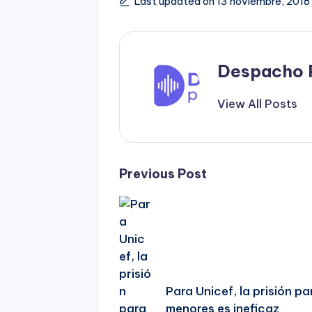
Last updated on 13 noviembre, 2018
Despacho 
View All Posts
Post
Previous Post
navigation
Para Unicef, la prisión pa
menores es ineficaz