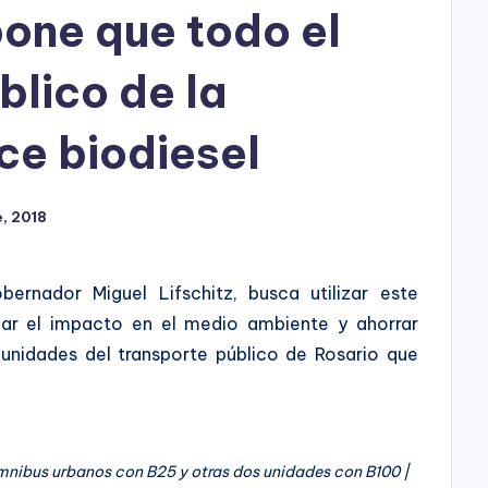
h
one que todo el
o
blico de la
P
l
ice biodiesel
a
, 2018
y
bernador Miguel Lifschitz, busca utilizar este
gar el impacto en el medio ambiente y ahorrar
unidades del transporte público de Rosario que
ómnibus urbanos con B25 y otras dos unidades con B100 |