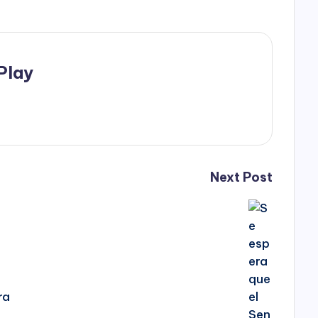
Play
Next Post
ra