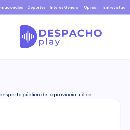
ernacionales
Deportes
Interés General
Opinión
Entrevistas
D
e
s
p
a
c