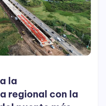
h
o
P
l
a
y
a la
a regional con la