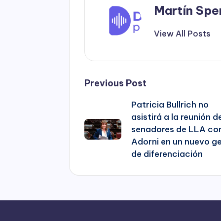
Martín Spe
View All Posts
Post
Previous Post
Patricia Bullrich no
navigation
asistirá a la reunión d
senadores de LLA co
Adorni en un nuevo g
de diferenciación