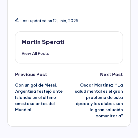
Last updated on 12 junio, 2026
Martín Sperati
View All Posts
Post
Previous Post
Next Post
Con un gol de Messi,
Oscar Martínez: “La
navigation
Argentina festejó ante
salud mental es el gran
Islandia en el último
problema de esta
amistoso antes del
época y los clubes son
Mundial
la gran solución
comunitaria”