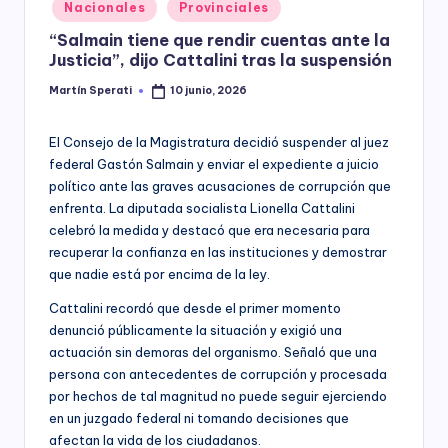
Posted
Nacionales
Provinciales
y
in
“Salmain tiene que rendir cuentas ante la
Justicia”, dijo Cattalini tras la suspensión
Martín Sperati
10 junio, 2026
Posted
by
El Consejo de la Magistratura decidió suspender al juez
federal Gastón Salmain y enviar el expediente a juicio
político ante las graves acusaciones de corrupción que
enfrenta. La diputada socialista Lionella Cattalini
celebró la medida y destacó que era necesaria para
recuperar la confianza en las instituciones y demostrar
que nadie está por encima de la ley.
Cattalini recordó que desde el primer momento
denunció públicamente la situación y exigió una
actuación sin demoras del organismo. Señaló que una
persona con antecedentes de corrupción y procesada
por hechos de tal magnitud no puede seguir ejerciendo
en un juzgado federal ni tomando decisiones que
afectan la vida de los ciudadanos.