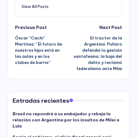
View All Posts
Post
Previous Post
Next Post
Óscar “Cachi”
El tractor de la
navigation
Martínez: “El futuro de
Argentina: Pullaro
nuestros hijos está en
defendió la gestión
las aulas y en los
santafesina, la baja del
clubes de barrio”
delito y reclamó
federalismo ante Milei
Entradas recientes
Brasil no repondrá a su embajador y rebaja la
relación con Argentina por los insultos de Milei a
Lula