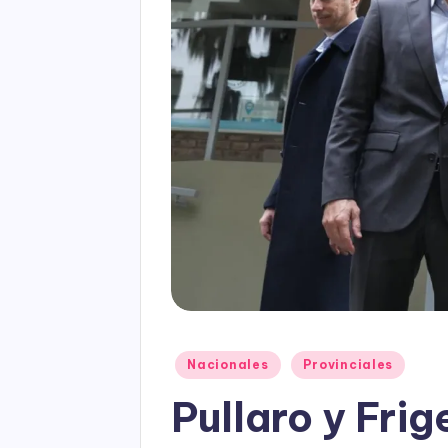
Posted
Nacionales
Provinciales
in
Pullaro y Frig