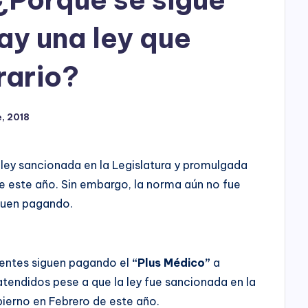
h
o
ay una ley que
P
rario?
l
a
, 2018
y
 ley sancionada en la Legislatura y promulgada
de este año. Sin embargo, la norma aún no fue
iguen pagando.
cientes siguen pagando el
“Plus Médico”
a
tendidos pese a que la ley fue sancionada en la
bierno en Febrero de este año.