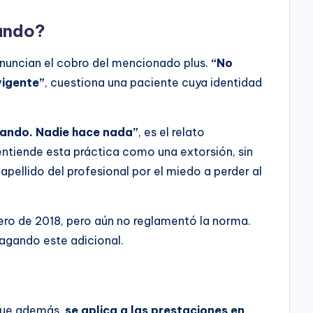
ando?
enuncian el cobro del mencionado plus.
“No
vigente”
, cuestiona una paciente cuya identidad
rando. Nadie hace nada”
, es el relato
ntiende esta práctica como una extorsión, sin
pellido del profesional por el miedo a perder al
rero de 2018, pero aún no reglamentó la norma.
pagando este adicional.
 que además,
se aplica a las prestaciones en