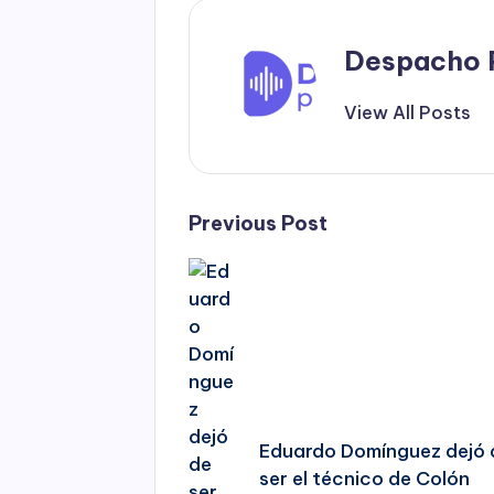
Despacho 
View All Posts
Post
Previous Post
navigation
Eduardo Domínguez dejó 
ser el técnico de Colón