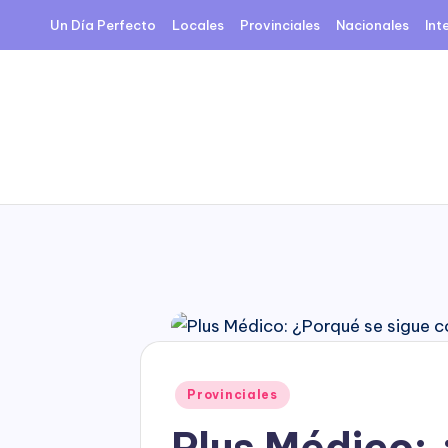
Un Día Perfecto
Locales
Provinciales
Nacionales
Int
Skip
to
content
Posted
Provinciales
in
Plus Médico: 