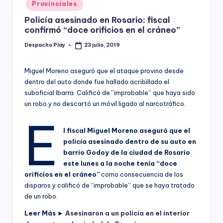
Posted
Provinciales
y
in
Policía asesinado en Rosario: fiscal
confirmó “doce orificios en el cráneo”
Despacho Play
23 julio, 2019
Posted
by
Miguel Moreno aseguró que el ataque provino desde
dentro del auto donde fue hallado acribillado el
suboficial Ibarra. Calificó de “improbable” que haya sido
un robo y no descartó un móvil ligado al narcotráfico.
E
l fiscal Miguel Moreno aseguró que el
policía asesinado dentro de su auto en
barrio Godoy de la ciudad de Rosario
este lunes a la noche tenía “doce
orificios en el cráneo”
como consecuencia de los
disparos y calificó de “improbable” que se haya tratado
de un robo.
Leer Más ►
Asesinaron a un policía en el interior