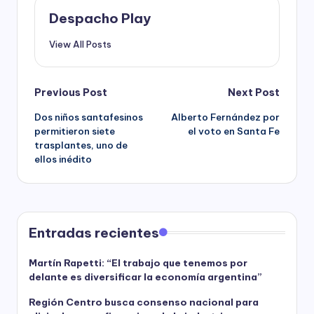
Despacho Play
View All Posts
Post
Previous Post
Next Post
Dos niños santafesinos
Alberto Fernández por
navigation
permitieron siete
el voto en Santa Fe
trasplantes, uno de
ellos inédito
Entradas recientes
Martín Rapetti: “El trabajo que tenemos por
delante es diversificar la economía argentina”
Región Centro busca consenso nacional para